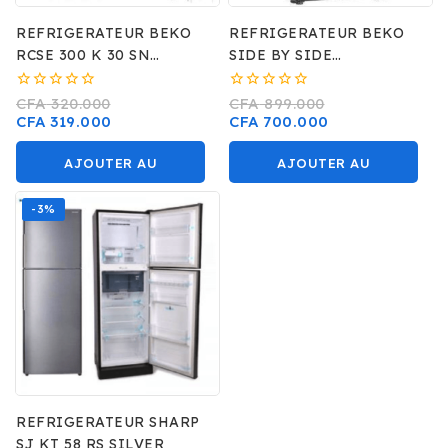
REFRIGERATEUR BEKO
REFRIGERATEUR BEKO
RCSE 300 K 30 SN
SIDE BY SIDE
COMBINE 4 TIROIRS
GN164022XBR
0
0
CFA
320.000
CFA
899.000
sur
sur
CFA
319.000
CFA
700.000
5
5
AJOUTER AU
AJOUTER AU
PANIER
PANIER
-3%
REFRIGERATEUR SHARP
SJ KT 58 RS SILVER