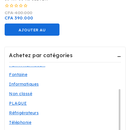
0
CFA
400.000
sur
CFA
390.000
5
AJOUTER AU
Uncategorized
PANIER
Accessoires
Achetez par catégories
Electroménagers
FER A REPASSER
Fontaine
Informatiques
Non classé
PLAQUE
Réfrigérateurs
Téléphonie