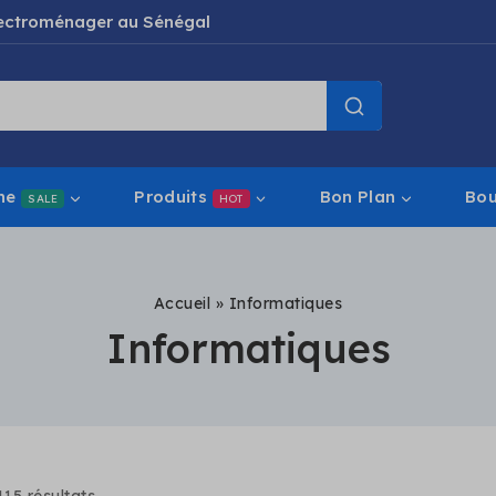
électroménager au Sénégal
ne
Produits
Bon Plan
Bou
SALE
HOT
Accueil
»
Informatiques
Informatiques