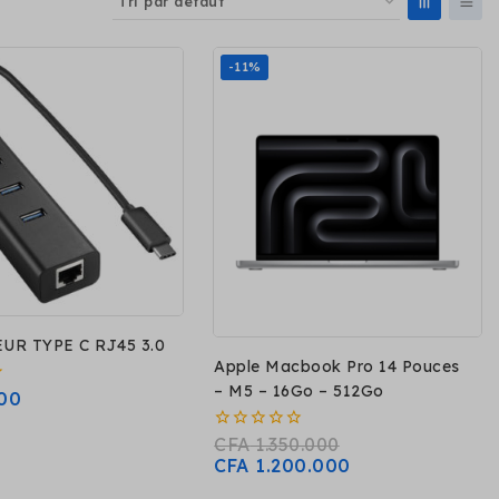
-11%
UR TYPE C RJ45 3.0
Apple Macbook Pro 14 Pouces
– M5 – 16Go – 512Go
00
0
CFA
1.350.000
sur
CFA
1.200.000
5