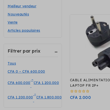
Meilleur vendeur
Nouveautés
Vente
Articles populaires
Filtrer par prix
Tous
CFA
0
–
CFA
600.000
–
CABLE ALIMENTATI
CFA
600.000
CFA
1.200.000
LAPTOP FR 2P+
–
0
CFA
2.000
CFA
1.200.000
CFA
1.800.000
sur
5