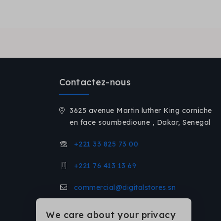
Contactez-nous
3625 avenue Martin luther King corniche
en face soumbedioune , Dakar, Senegal
+221 33 825 73 00
+221 76 413 13 69
commercial@digitalstores.sn
We care about your privacy