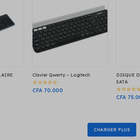
LAIRE
Clavier Qwerty – Logitech
DISQUE D
SATA
0
CFA
70.000
sur
0
CFA
75.0
5
sur
5
CHARGER PLUS