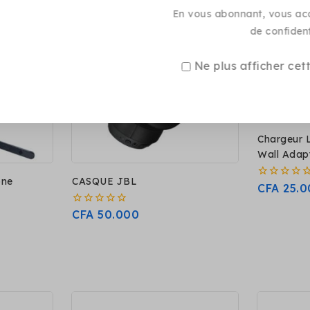
En vous abonnant, vous acc
de confident
Ne plus afficher cet
Chargeur 
Wall Adap
one
CASQUE JBL
0
CFA
25.0
sur
5
0
CFA
50.000
sur
5