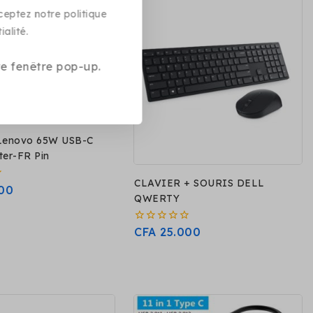
eptez notre politique
ialité.
te fenêtre pop-up.
Lenovo 65W USB-C
ter-FR Pin
CLAVIER + SOURIS DELL
00
QWERTY
0
CFA
25.000
sur
5