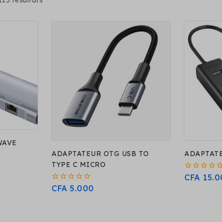
115
résultats
WAVE
ADAPTATEUR OTG USB TO
ADAPTATE
TYPE C MICRO
0
CFA
15.0
sur
0
CFA
5.000
5
sur
5