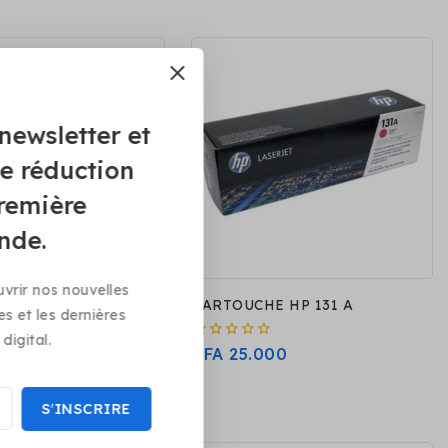
newsletter et
e réduction
première
nde.
vrir nos nouvelles
E HP 130 A
CARTOUCHE HP 131 A
es et les dernières
digital.
0
00
CFA
25.000
sur
5