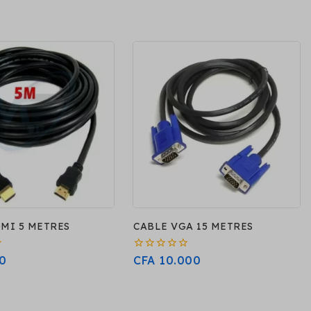
MI 5 METRES
CABLE VGA 15 METRES
0
0
CFA
10.000
sur
5