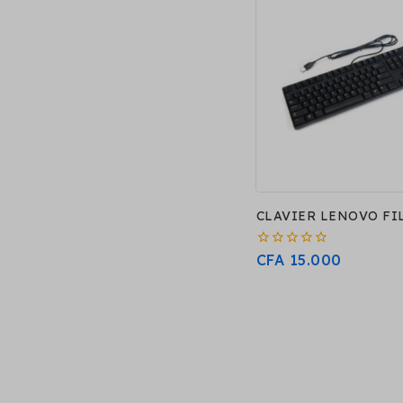
CLAVIER LENOVO FI
0
CFA
15.000
sur
5