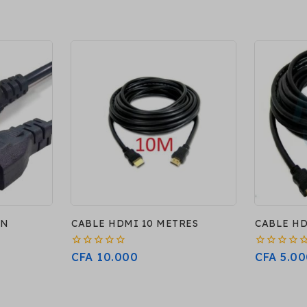
ON
CABLE HDMI 10 METRES
CABLE HD
0
0
CFA
10.000
CFA
5.00
sur
sur
5
5