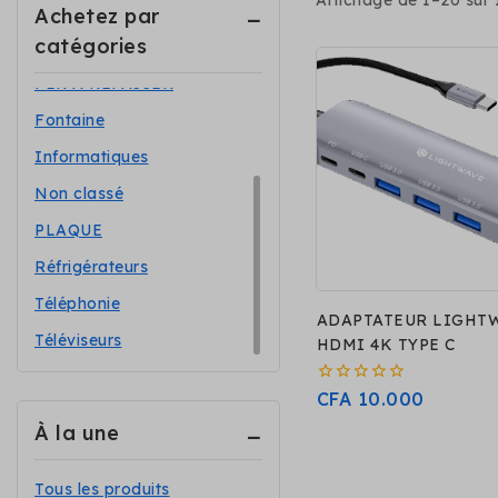
Affichage de 1–
20
sur
Accessoires
Achetez par
catégories
Electroménagers
FER A REPASSER
Fontaine
Informatiques
Non classé
PLAQUE
Réfrigérateurs
Téléphonie
ADAPTATEUR LIGHT
Téléviseurs
HDMI 4K TYPE C
0
CFA
10.000
sur
À la une
5
Tous les produits