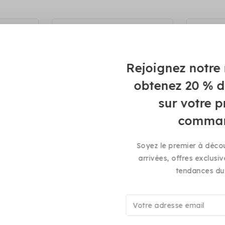
Rejoignez notre 
obtenez 20 % d
sur votre 
comma
Soyez le premier à décou
Carte Mémoire 256 Go
CARTOUCH
arrivées, offres exclusiv
tendances du 
0
0
CFA
55.000
CFA
25.0
sur
sur
5
5