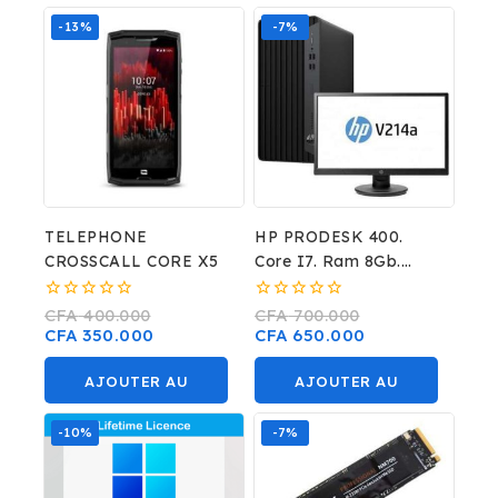
PANIER
-13%
-7%
TELEPHONE
HP PRODESK 400.
CROSSCALL CORE X5
Core I7. Ram 8Gb.
Disque Dur 1To.
0
0
CFA
400.000
CFA
700.000
sur
sur
CFA
350.000
CFA
650.000
5
5
AJOUTER AU
AJOUTER AU
PANIER
PANIER
-10%
-7%