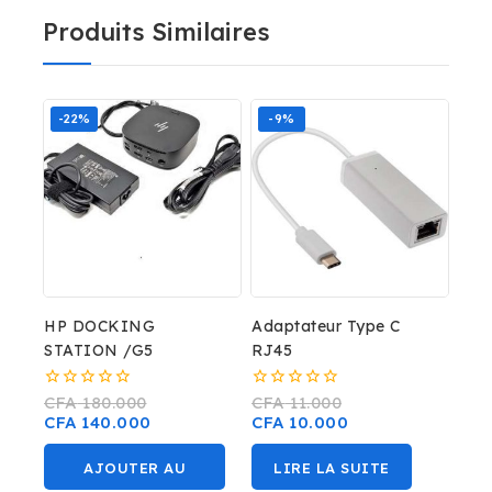
Produits Similaires
-22%
-9%
HP DOCKING
Adaptateur Type C
STATION /G5
RJ45
0
0
CFA
180.000
CFA
11.000
sur
sur
CFA
140.000
CFA
10.000
5
5
AJOUTER AU
LIRE LA SUITE