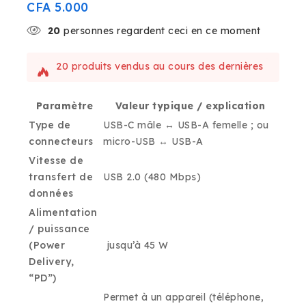
CFA
5.000
20
personnes regardent ceci en ce moment
20 produits vendus au cours des dernières
2 heures
Vente rapide ! Plus de 3 personnes ont ce
Paramètre
Valeur typique / explication
produit dans leur panier
Type de
USB-C mâle ↔ USB-A femelle ; ou
connecteurs
micro-USB ↔ USB-A
Vitesse de
transfert de
USB 2.0 (480 Mbps)
données
Alimentation
/ puissance
(Power
jusqu’à 45 W
Delivery,
“PD”)
Permet à un appareil (téléphone,