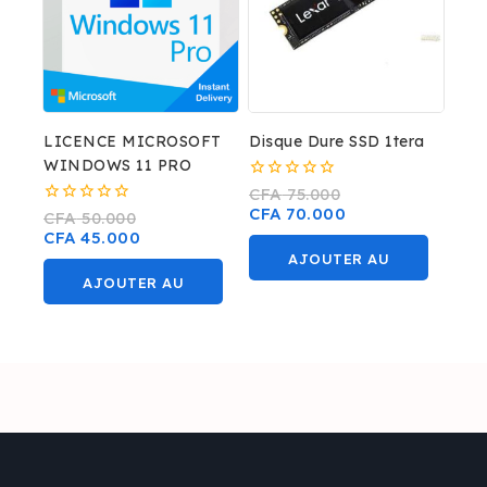
LICENCE MICROSOFT
Disque Dure SSD 1tera
WINDOWS 11 PRO
0
CFA
75.000
sur
CFA
70.000
0
CFA
50.000
5
sur
CFA
45.000
5
AJOUTER AU
AJOUTER AU
PANIER
PANIER