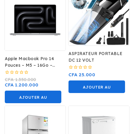
ASPIRATEUR PORTABLE
Apple Macbook Pro 14
DC 12 VOLT
Pouces – M5 – 16Go –
512Go
0
CFA
25.000
sur
0
CFA
1.350.000
5
sur
CFA
1.200.000
AJOUTER AU
5
PANIER
AJOUTER AU
PANIER