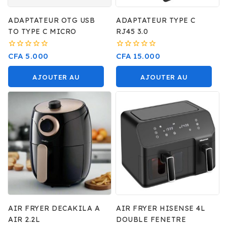
ADAPTATEUR OTG USB
ADAPTATEUR TYPE C
TO TYPE C MICRO
RJ45 3.0
0
0
CFA
5.000
CFA
15.000
sur
sur
5
5
AJOUTER AU
AJOUTER AU
PANIER
PANIER
AIR FRYER DECAKILA A
AIR FRYER HISENSE 4L
AIR 2.2L
DOUBLE FENETRE