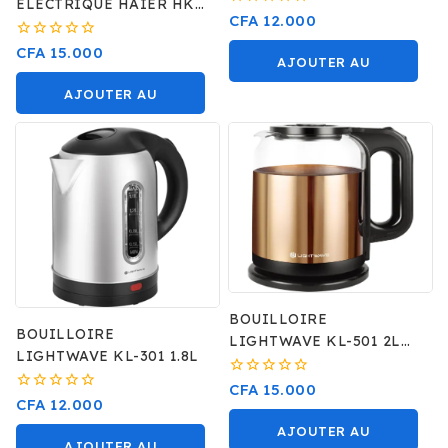
ELECTRIQUE HAIER HKE
0
CFA
12.000
6S INOX
sur
5
0
CFA
15.000
AJOUTER AU
sur
5
PANIER
AJOUTER AU
PANIER
BOUILLOIRE
BOUILLOIRE
LIGHTWAVE KL-501 2L
LIGHTWAVE KL-301 1.8L
+GLASS
0
CFA
15.000
0
CFA
12.000
sur
sur
5
AJOUTER AU
5
AJOUTER AU