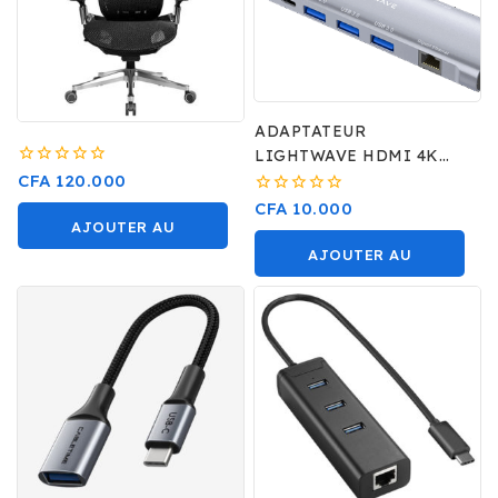
ADAPTATEUR
LIGHTWAVE HDMI 4K
0
TYPE C
CFA
120.000
sur
0
CFA
10.000
5
sur
AJOUTER AU
5
AJOUTER AU
PANIER
PANIER