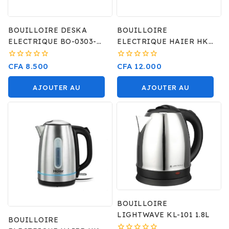
BOUILLOIRE DESKA
BOUILLOIRE
ELECTRIQUE BO-0303-
ELECTRIQUE HAIER HKE
XB
5B
0
0
CFA
8.500
CFA
12.000
sur
sur
5
5
AJOUTER AU
AJOUTER AU
PANIER
PANIER
BOUILLOIRE
LIGHTWAVE KL-101 1.8L
BOUILLOIRE