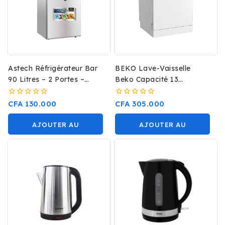
Astech Réfrigérateur Bar
BEKO Lave-Vaisselle
90 Litres – 2 Portes –
Beko Capacité 13
FP119H- Gris
Couverts A++
0
0
CFA
130.000
CFA
305.000
sur
sur
5
5
AJOUTER AU
AJOUTER AU
PANIER
PANIER