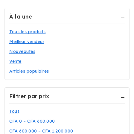
Réfrigérateurs
(7)
À la une
Téléphonie
(78)
Téléviseurs
(29)
Tous les produits
Meilleur vendeur
Nouveautés
Vente
Articles populaires
Filtrer par prix
Tous
CFA
0
–
CFA
600.000
CFA
600.000
–
CFA
1.200.000