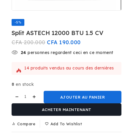
-5%
Split ASTECH 12000 BTU 1.5 CV
CFA
200.000
CFA
190.000
24
personnes regardent ceci en ce moment
14 produits vendus au cours des dernières
18 heures
Vente rapide ! Plus de 16 personnes ont ce
8
en stock
produit dans leur panier
AJOUTER AU PANIER
ACHETER MAINTENANT
Compare
Add To Wishlist