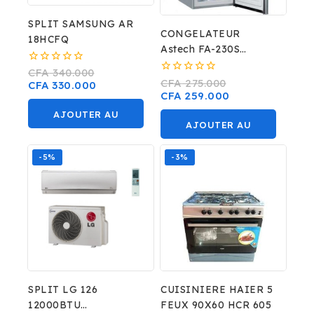
SPLIT SAMSUNG AR
CONGELATEUR
18HCFQ
Astech FA-230S
VERTICAL PLAQUE
0
CFA
340.000
ALLU 6 TIROIRS
0
sur
CFA
275.000
CFA
330.000
sur
5
CFA
259.000
5
AJOUTER AU
AJOUTER AU
PANIER
PANIER
-5%
-3%
SPLIT LG 126
CUISINIERE HAIER 5
12000BTU
FEUX 90X60 HCR 605