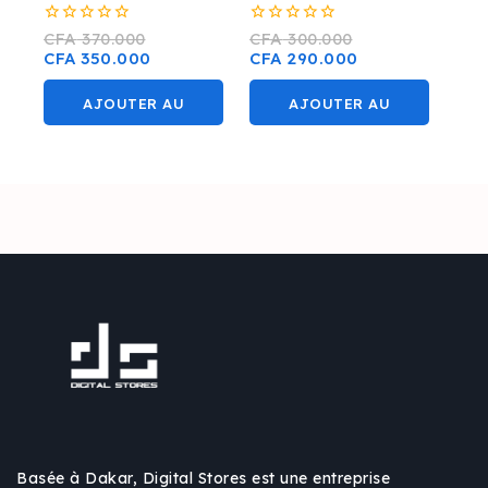
INVERTER/FREON410
0
0
CFA
370.000
CFA
300.000
sur
sur
CFA
350.000
CFA
290.000
5
5
AJOUTER AU
AJOUTER AU
PANIER
PANIER
Basée à Dakar, Digital Stores est une entreprise