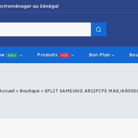
électroménager au Sénégal
ne
Produits
Bon Plan
Bou
SALE
HOT
Accueil
»
Boutique
»
SPLIT SAMSUNG AR12FCFS MAX/AR300