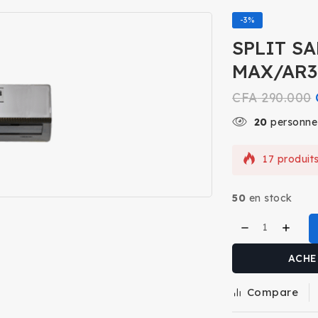
-3%
SPLIT S
MAX/AR3
CFA
290.000
20
personnes
17 produit
Vente rapi
panier
50
en stock
ACHE
Compare