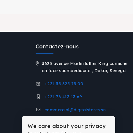
Contactez-nous
3625 avenue Martin luther King corniche
en face soumbedioune , Dakar, Senegal
+221 33 825 73 00
+221 76 413 13 69
commercial@digitalstores.sn
We care about your privacy