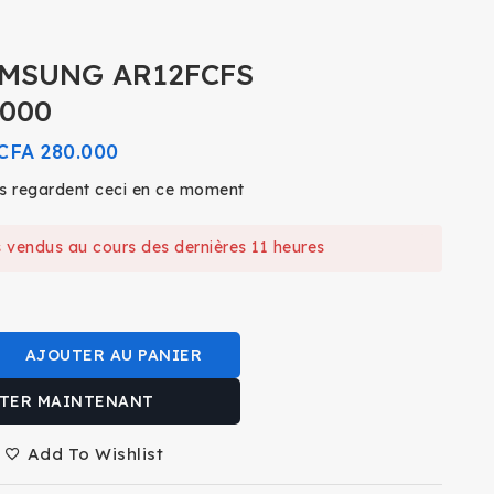
AMSUNG AR12FCFS
000
CFA
280.000
 regardent ceci en ce moment
s vendus au cours des dernières 11 heures
de ! Plus de 2 personnes ont ce produit dans leur
AJOUTER AU PANIER
TER MAINTENANT
Add To Wishlist