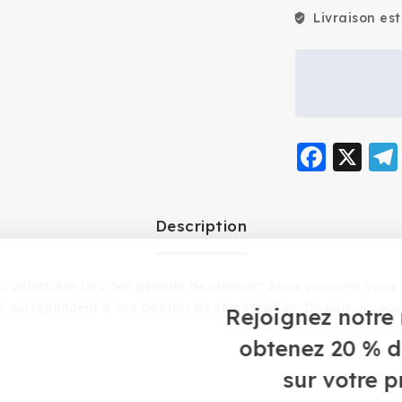
Livraison es
Face
X
Description
nt confortable lors des période de chaleur? Alors procurez vou
s qui répondent à vos besoins de climatisation. De plus, il vou
Rejoignez notre 
obtenez 20 % d
sur votre 