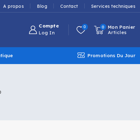
A propos
Blog
Contact
Services techniques
Compte
Mon Panier
0
0
Articles
Log In
tique
Promotions Du Jour
0