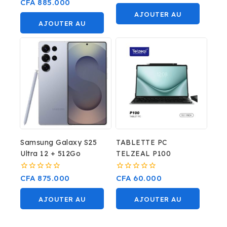
CFA
885.000
5
5
AJOUTER AU
AJOUTER AU
PANIER
PANIER
Samsung Galaxy S25
TABLETTE PC
Ultra 12 + 512Go
TELZEAL P100
0
0
CFA
875.000
CFA
60.000
sur
sur
5
5
AJOUTER AU
AJOUTER AU
PANIER
PANIER