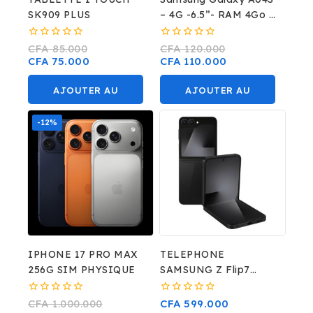
SK909 PLUS
– 4G -6.5’’- RAM 4Go –
ROM 64Go -Camera
Avant 5MP Caméra
0
0
CFA
85.000
CFA
120.000
sur
sur
CFA
75.000
CFA
110.000
Arriere
5
5
50MP+2MP+2MP –
AJOUTER AU
AJOUTER AU
5000mAh –
PANIER
PANIER
-12%
IPHONE 17 PRO MAX
TELEPHONE
256G SIM PHYSIQUE
SAMSUNG Z Flip7
12Go + 256Go
0
0
CFA
1.000.000
CFA
599.000
sur
sur