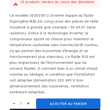
13 produits vendus au cours des dernières
12 heures
Vente rapide ! Plus de 15 personnes ont ce
Ce modèle 18 000 BTU Inverter équipé du fluide
produit dans leur panier
frigorigène
R32
est conçu pour des pièces de taille
moyenne à grande (par exemple ~30‑45 m² selon
isolation). Grâce à la technologie Inverter, le
compresseur ajuste sa vitesse pour maintenir la
température souhaitée sans marche/arrêt continu,
ce qui permet des économies d’énergie et un
fonctionnement plus silencieux. Le fluide R32 est
plus respectueux de l’environnement que les
anciens fluides. Il convient bien à un climat chaud
comme au Sénégal, à condition que l’installation
soit adaptée (alimentation 220‑240 V, bon
dimensionnement des tuyauteries, ventilation
extérieure adaptée).
AJOUTER AU PANIER