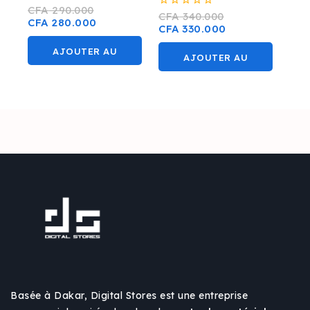
0
CFA
290.000
0
CFA
340.000
sur
CFA
280.000
sur
CFA
330.000
5
5
AJOUTER AU
AJOUTER AU
PANIER
PANIER
Basée à Dakar, Digital Stores est une entreprise