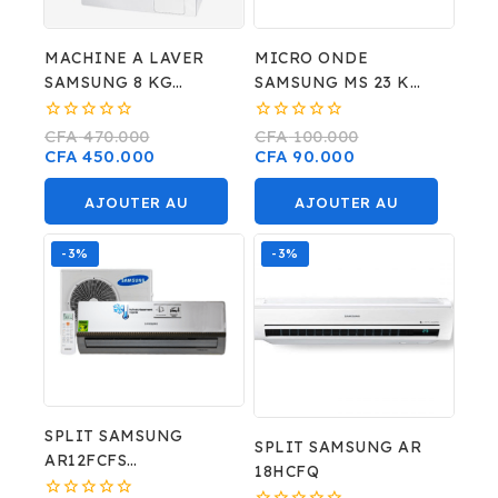
MACHINE A LAVER
MICRO ONDE
SAMSUNG 8 KG
SAMSUNG MS 23 K
WD80J6410AW/EF
3513 AW/23L
0
0
CFA
470.000
CFA
100.000
sur
sur
CFA
450.000
CFA
90.000
5
5
AJOUTER AU
AJOUTER AU
PANIER
PANIER
-3%
-3%
SPLIT SAMSUNG
SPLIT SAMSUNG AR
AR12FCFS
18HCFQ
MAX/AR3000