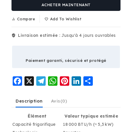
ACHETER MAINTENANT
Compare
Add To Wishlist
Livraison estimée :
Jusqu'à 4 jours ouvrables
Paiement garanti, sécurisé et protégé
Facebook
X
Telegram
WhatsApp
Pinterest
LinkedIn
Partage
Description
Avis(0)
Élément
Valeur typique estimée
Capacité frigorifique
18 000 BTU/h (≈ 5,3 kW)