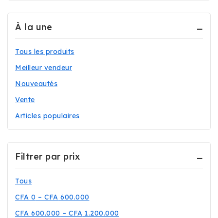
Réfrigérateurs
(7)
À la une
Téléphonie
(78)
Téléviseurs
(29)
Tous les produits
Meilleur vendeur
Nouveautés
Vente
Articles populaires
Filtrer par prix
Tous
CFA
0
–
CFA
600.000
CFA
600.000
–
CFA
1.200.000