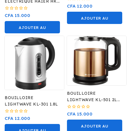
ELECTRIQUE HAIER HKE
0
CFA
12.000
6S INOX
sur
5
0
CFA
15.000
AJOUTER AU
sur
5
PANIER
AJOUTER AU
PANIER
BOUILLOIRE
BOUILLOIRE
LIGHTWAVE KL-501 2L
LIGHTWAVE KL-301 1.8L
+GLASS
0
CFA
15.000
0
CFA
12.000
sur
sur
5
AJOUTER AU
5
AJOUTER AU