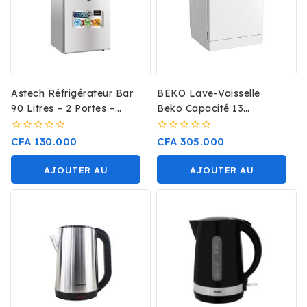
Astech Réfrigérateur Bar
BEKO Lave-Vaisselle
90 Litres – 2 Portes –
Beko Capacité 13
FP119H- Gris
Couverts A++
0
0
CFA
130.000
CFA
305.000
sur
sur
5
5
AJOUTER AU
AJOUTER AU
PANIER
PANIER