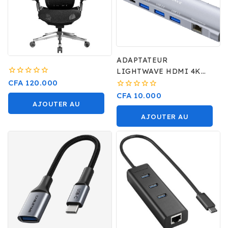
ADAPTATEUR
LIGHTWAVE HDMI 4K
0
TYPE C
CFA
120.000
sur
0
CFA
10.000
5
sur
AJOUTER AU
5
AJOUTER AU
PANIER
PANIER