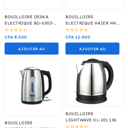
BOUILLOIRE DESKA
BOUILLOIRE
ELECTRIQUE BO-0303-
ELECTRIQUE HAIER HKE
XB
5B
0
0
CFA
8.500
CFA
12.000
sur
sur
5
5
AJOUTER AU
AJOUTER AU
PANIER
PANIER
BOUILLOIRE
LIGHTWAVE KL-101 1.8L
BOUILLOIRE