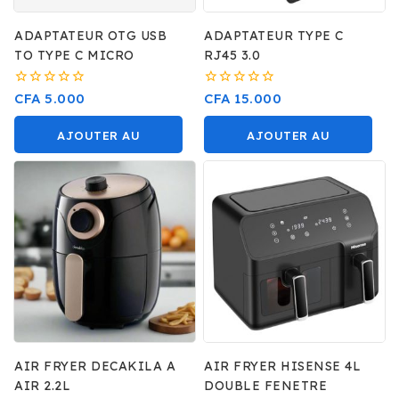
ADAPTATEUR OTG USB
ADAPTATEUR TYPE C
TO TYPE C MICRO
RJ45 3.0
0
0
CFA
5.000
CFA
15.000
sur
sur
5
5
AJOUTER AU
AJOUTER AU
PANIER
PANIER
AIR FRYER DECAKILA A
AIR FRYER HISENSE 4L
AIR 2.2L
DOUBLE FENETRE