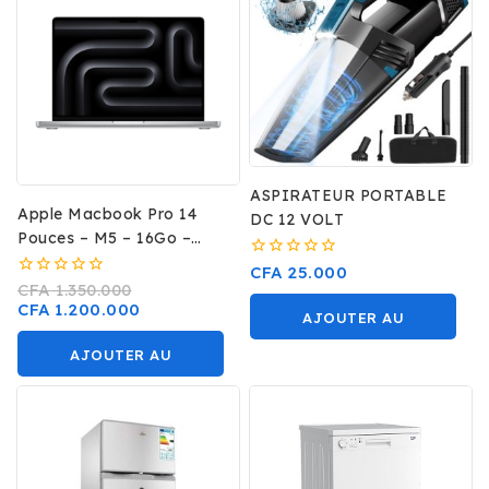
ASPIRATEUR PORTABLE
Apple Macbook Pro 14
DC 12 VOLT
Pouces – M5 – 16Go –
512Go
0
CFA
25.000
sur
0
CFA
1.350.000
5
sur
CFA
1.200.000
AJOUTER AU
5
PANIER
AJOUTER AU
PANIER