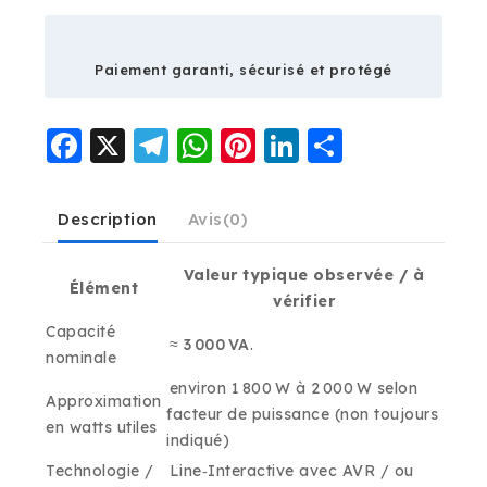
Paiement garanti, sécurisé et protégé
Facebook
X
Telegram
WhatsApp
Pinterest
LinkedIn
Partage
Description
Avis(0)
Valeur typique observée / à
Élément
vérifier
Capacité
≈
3 000 VA
.
nominale
environ 1 800 W à 2 000 W selon
Approximation
facteur de puissance (non toujours
en watts utiles
indiqué)
Technologie /
Line‑Interactive avec AVR / ou