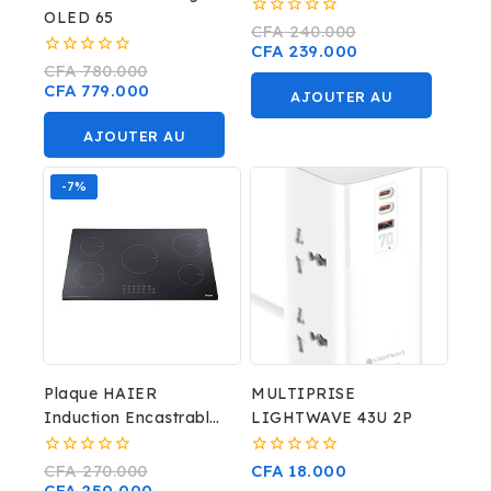
J2146 / RR 21J3146
OLED 65
S8
0
CFA
240.000
sur
CFA
239.000
5
0
CFA
780.000
sur
CFA
779.000
AJOUTER AU
5
PANIER
AJOUTER AU
PANIER
-7%
Plaque HAIER
MULTIPRISE
Induction Encastrable
LIGHTWAVE 43U 2P
90X60 HOD-9900
0
0
CFA
270.000
CFA
18.000
sur
sur
CFA
250.000