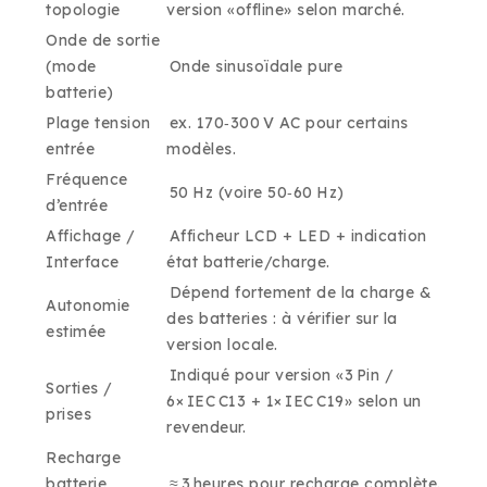
topologie
version «offline» selon marché.
Onde de sortie
(mode
Onde sinusoïdale pure
batterie)
Plage tension
ex. 170‑300 V AC pour certains
entrée
modèles.
Fréquence
50 Hz (voire 50‑60 Hz)
d’entrée
Affichage /
Afficheur LCD + LED + indication
Interface
état batterie/charge.
Dépend fortement de la charge &
Autonomie
des batteries : à vérifier sur la
estimée
version locale.
Indiqué pour version «3 Pin /
Sorties /
6× IEC C13 + 1× IEC C19» selon un
prises
revendeur.
Recharge
batterie
≈ 3 heures pour recharge complète.