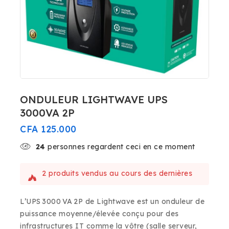
ONDULEUR LIGHTWAVE UPS
3000VA 2P
CFA
125.000
24
personnes regardent ceci en ce moment
2 produits vendus au cours des dernières
17 heures
Vente rapide ! Plus de 4 personnes ont ce
L’UPS 3000 VA 2P de Lightwave est un onduleur de
produit dans leur panier
puissance moyenne/élevée conçu pour des
infrastructures IT comme la vôtre (salle serveur,