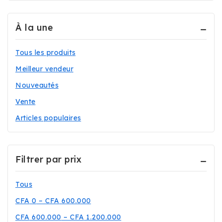
Réfrigérateurs
(7)
À la une
Téléphonie
(78)
Téléviseurs
(29)
Tous les produits
Meilleur vendeur
Nouveautés
Vente
Articles populaires
Filtrer par prix
Tous
CFA
0
–
CFA
600.000
CFA
600.000
–
CFA
1.200.000