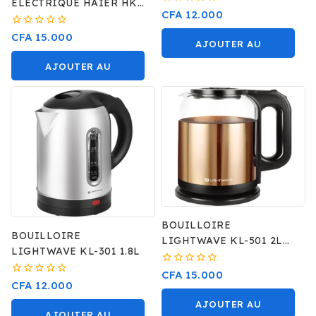
ELECTRIQUE HAIER HKE
0
CFA
12.000
6S INOX
sur
5
0
CFA
15.000
AJOUTER AU
sur
5
PANIER
AJOUTER AU
PANIER
BOUILLOIRE
BOUILLOIRE
LIGHTWAVE KL-501 2L
LIGHTWAVE KL-301 1.8L
+GLASS
0
CFA
15.000
0
CFA
12.000
sur
sur
5
AJOUTER AU
5
AJOUTER AU