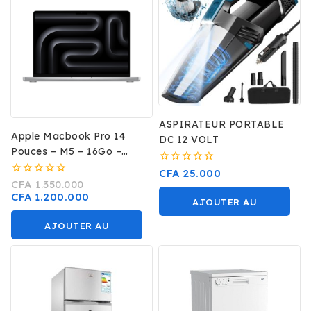
ASPIRATEUR PORTABLE
Apple Macbook Pro 14
DC 12 VOLT
Pouces – M5 – 16Go –
512Go
0
CFA
25.000
sur
0
CFA
1.350.000
5
sur
CFA
1.200.000
AJOUTER AU
5
PANIER
AJOUTER AU
PANIER