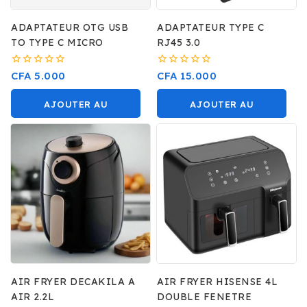
ADAPTATEUR OTG USB
ADAPTATEUR TYPE C
TO TYPE C MICRO
RJ45 3.0
0
0
CFA
5.000
CFA
15.000
sur
sur
5
5
AJOUTER AU
AJOUTER AU
PANIER
PANIER
AIR FRYER DECAKILA A
AIR FRYER HISENSE 4L
AIR 2.2L
DOUBLE FENETRE