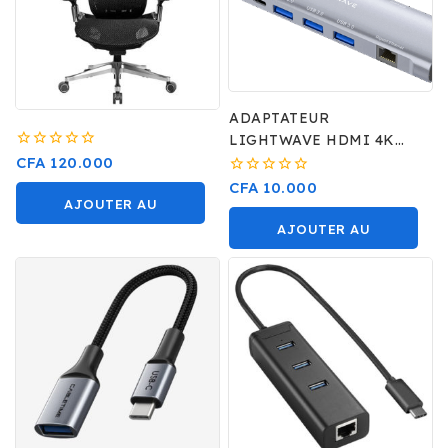
ADAPTATEUR
LIGHTWAVE HDMI 4K
0
TYPE C
CFA
120.000
sur
0
CFA
10.000
5
sur
AJOUTER AU
5
AJOUTER AU
PANIER
PANIER