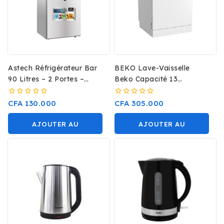
Astech Réfrigérateur Bar
BEKO Lave-Vaisselle
90 Litres – 2 Portes –
Beko Capacité 13
FP119H- Gris
Couverts A++
0
0
CFA
130.000
CFA
305.000
sur
sur
5
5
AJOUTER AU
AJOUTER AU
PANIER
PANIER