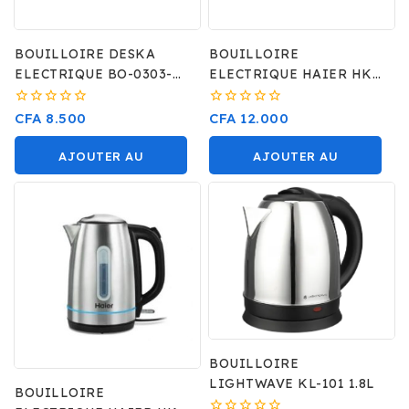
BOUILLOIRE DESKA
BOUILLOIRE
ELECTRIQUE BO-0303-
ELECTRIQUE HAIER HKE
XB
5B
0
0
CFA
8.500
CFA
12.000
sur
sur
5
5
AJOUTER AU
AJOUTER AU
PANIER
PANIER
BOUILLOIRE
LIGHTWAVE KL-101 1.8L
BOUILLOIRE