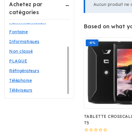
Accessoires
Achetez par
Aucun produit ne c
catégories
Electroménagers
FER A REPASSER
Based on what you
Fontaine
Informatiques
-8%
Non classé
PLAQUE
Réfrigérateurs
Téléphonie
Téléviseurs
TABLETTE CROSSCAL
T5