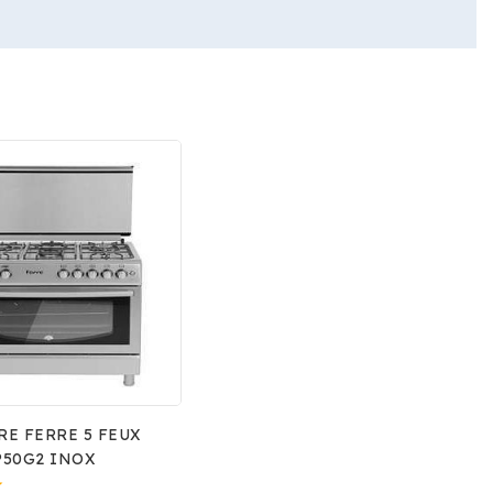
newsletter et
e réduction
première
nde.
vrir nos nouvelles
es et les dernières
digital.
RE FERRE 5 FEUX
P50G2 INOX