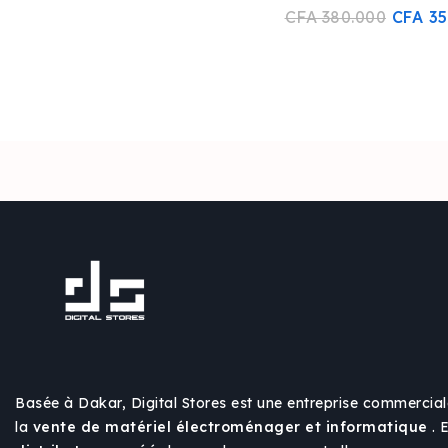
0
CFA
380.000
CFA
35
sur
5
Basée à Dakar, Digital Stores est une entreprise commercial
la
vente de matériel électroménager et informatique
. 