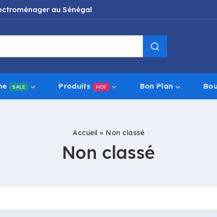
électroménager au Sénégal
ne
Produits
Bon Plan
Bou
SALE
HOT
Accueil
»
Non classé
Non classé