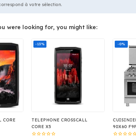
orrespond à votre sélection.
 were looking for, you might like:
-13%
-0%
Rejoignez notre 
obtenez 20 % d
sur votre 
comma
Soyez le premier à décou
arrivées, offres exclusiv
tendances du 
L CORE
TELEPHONE CROSSCALL
CUISINIE
CORE X5
90X60 F9