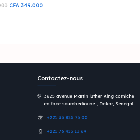
000
CFA
349.000
eptez notre politique
ialité.
te fenêtre pop-up.
Contactez-nous
3625 avenue Martin luther King corniche
en face soumbedioune , Dakar, Senegal
+221 33 825 73 00
+221 76 413 13 69